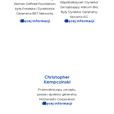
Współzałożyciel i Dyrektor
Women Defined Foundation;
Zarządzający Aditum Bio;
była Prezeska i Dyrektorka
Były Dyrektor Generalny
Generalna BET Networks
Novartis AG
Więcej informacji
Więcej informacji
Christopher
Kempczinski
Przewodniczący zarządu,
prezes i dyrektor generalny
McDonald’s Corporation
Więcej informacji