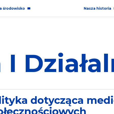
a środowisko
Nasza historia
ństwo
Kim jesteśmy
a społeczna
 I Działa
wój
lność korporacyjna
lityka dotycząca med
ołecznościowych