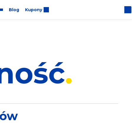
Blog
Kupony
lność
iów