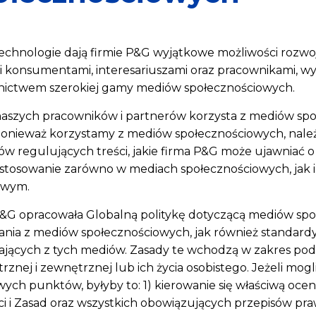
chnologie dają firmie P&G wyjątkowe możliwości rozwoju 
 konsumentami, interesariuszami oraz pracownikami, wysł
nictwem szerokiej gamy mediów społecznościowych.
aszych pracowników i partnerów korzysta z mediów sp
Ponieważ korzystamy z mediów społecznościowych, należy
ów regulujących treści, jakie firma P&G może ujawniać o
stosowanie zarówno w mediach społecznościowych, jak i 
owym.
&G opracowała Globalną politykę dotyczącą mediów społ
ania z mediów społecznościowych, jak również standard
ających z tych mediów. Zasady te wchodzą w zakres po
znej i zewnętrznej lub ich życia osobistego. Jeżeli mo
ych punktów, byłyby to: 1) kierowanie się właściwą ocen
i i Zasad oraz wszystkich obowiązujących przepisów pra