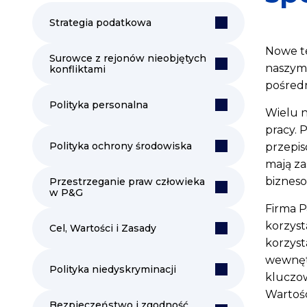
Strategia podatkowa
Nowe te
Surowce z rejonów nieobjętych
naszymi
konfliktami
pośred
Polityka personalna
Wielu n
pracy. 
Polityka ochrony środowiska
przepis
mają za
biznes
Przestrzeganie praw człowieka
w P&G
Firma P
korzyst
Cel, Wartości i Zasady
korzyst
wewnętr
Polityka niedyskryminacji
kluczow
Wartośc
Bezpieczeństwo i zgodność